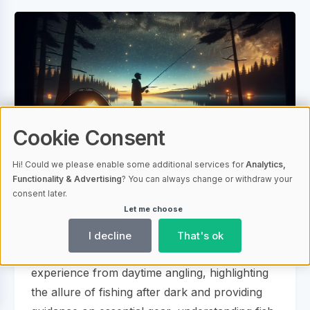
Cookie Consent
AI-generated
Hi! Could we please enable some additional services for
Analytics,
Functionality & Advertising
? You can always change or withdraw your
consent later.
Unlocking the Mystery: Fishing in the Dark
Secrets
Let me choose
This article introduces night fishing as an
I decline
That's ok
exciting activity that offers a different
experience from daytime angling, highlighting
the allure of fishing after dark and providing