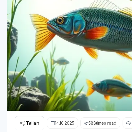
Teilen
14.10.2025
588
times read