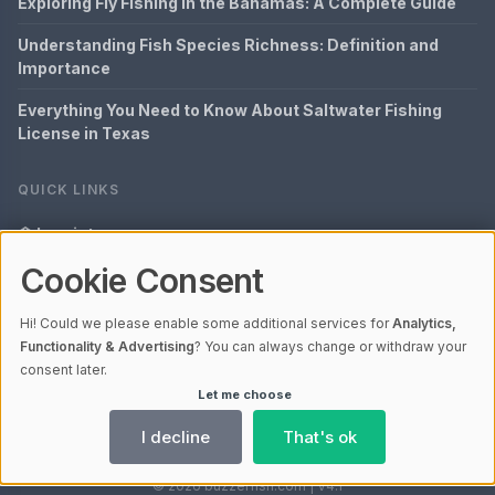
Exploring Fly Fishing in the Bahamas: A Complete Guide
Understanding Fish Species Richness: Definition and
Importance
Everything You Need to Know About Saltwater Fishing
License in Texas
QUICK LINKS
Imprint
Cookie Consent
Data Privacy
Content Information
Hi! Could we please enable some additional services for
Analytics,
Functionality & Advertising
? You can always change or withdraw your
Glossary
consent later.
Let me choose
Your data protection
I decline
That's ok
© 2026 buzzerfish.com | V4.1